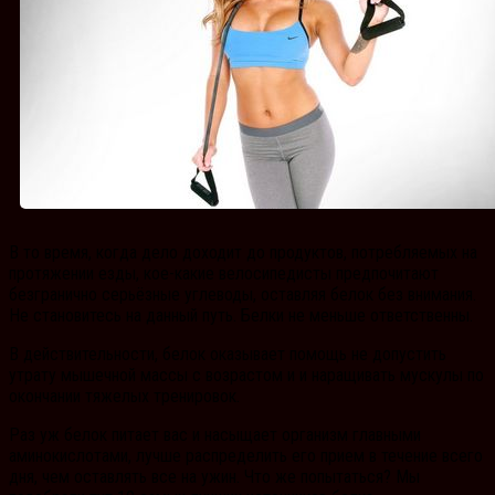
В то время, когда дело доходит до продуктов, потребляемых на
протяжении езды, кое-какие велосипедисты предпочитают
безгранично серьёзные углеводы, оставляя белок без внимания.
Не становитесь на данный путь. Белки не меньше ответственны.
В действительности, белок оказывает помощь не допустить
утрату мышечной массы с возрастом и и наращивать мускулы по
окончании тяжелых тренировок.
Раз уж белок питает вас и насыщает организм главными
аминокислотами, лучше распределить его прием в течение всего
дня, чем оставлять все на ужин. Что же попытаться? Мы