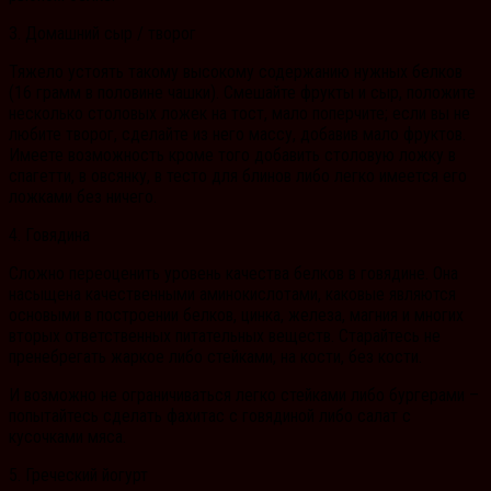
3. Домашний сыр / творог
Тяжело устоять такому высокому содержанию нужных белков
(16 грамм в половине чашки). Смешайте фрукты и сыр, положите
несколько столовых ложек на тост, мало поперчите; если вы не
любите творог, сделайте из него массу, добавив мало фруктов.
Имеете возможность кроме того добавить столовую ложку в
спагетти, в овсянку, в тесто для блинов либо легко имеется его
ложками без ничего.
4. Говядина
Сложно переоценить уровень качества белков в говядине. Она
насыщена качественными аминокислотами, каковые являются
основыми в построении белков, цинка, железа, магния и многих
вторых ответственных питательных веществ. Старайтесь не
пренебрегать жаркое либо стейками, на кости, без кости.
И возможно не ограничиваться легко стейками либо бургерами –
попытайтесь сделать фахитас с говядиной либо салат с
кусочками мяса.
5. Греческий йогурт