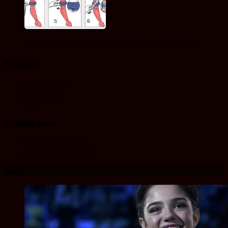
Первая помощь при порезах, вывихах, обморожениях
Рубрики
Вело новости
Вело статьи
Спорт
Содержание
Содержание часть 1
Содержание часть 2
Ещё