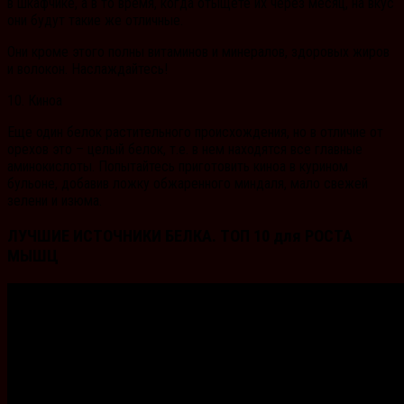
в шкафчике, а в то время, когда отыщете их через месяц, на вкус
они будут такие же отличные.
Они кроме этого полны витаминов и минералов, здоровых жиров
и волокон. Наслаждайтесь!
10. Киноа
Еще один белок растительного происхождения, но в отличие от
орехов это – целый белок, т.е. в нем находятся все главные
аминокислоты. Попытайтесь приготовить киноа в курином
бульоне, добавив ложку обжаренного миндаля, мало свежей
зелени и изюма.
ЛУЧШИЕ ИСТОЧНИКИ БЕЛКА. ТОП 10 для РОСТА
МЫШЦ