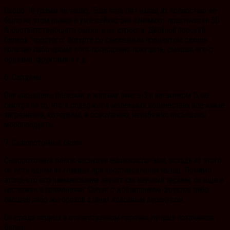
Около 16 грамм на чашку. Еще пять лет назад их полностью не
было на этом рынке и уже сейчас они занимают практически 50
% соответствующего рынка, и не спроста. Двойной порцией
белков “простого” йогурта со сниженным процентом сахара
полезно либо кроме того полноценно покушать, смешав его с
орехами, фруктами и т.д.
6. Сардины
Они насыщены белками, и жирами омега-3 и витамином D, не
смотря на то, что и содержат в маленьких количествах кое-какие
загрязнения, которыми, к сожалению, неизбежно насыщены
морепродукты.
7. Сывороточный белок
Сывороточный белок насыщен аминокислотами, исходя из этого
он есть одним из главных при восстановлении мышц. Помимо
этого, что его наименование звучит как научный термин, он еще и
несложен в применении. Смузи с добавлением фруктов либо
овощей либо же орехов станет красивым перекусом.
Он среди первых в отечественном перечне лучших источников
белка.