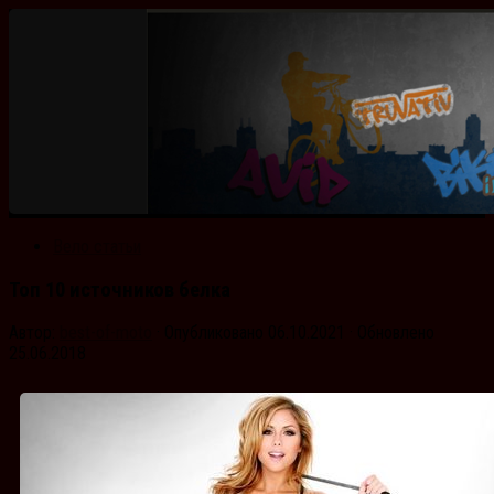
Вело статьи
Топ 10 источников белка
Автор:
best-of-moto
· Опубликовано
06.10.2021
· Обновлено
25.06.2018