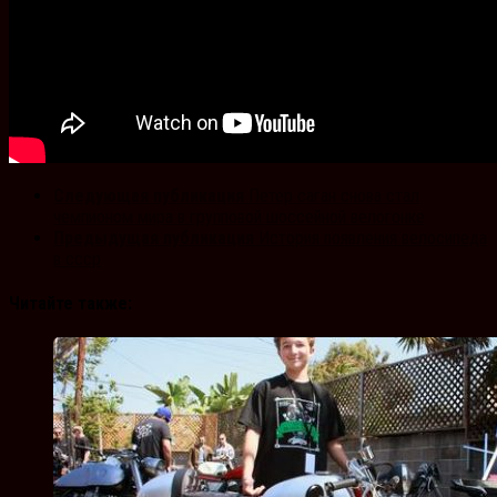
Следующая публикация
Петер саган снова стал
чемпионом мира в групповой шоссейной велогонке
Предыдущая публикация
История появления велоcипеда
в ссср
Читайте также: