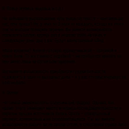
8. Птица (курица, индейка, и т.д.)
Не забывайте высказывание чуть выше по тексту – чем меньше
ног, тем лучше? Ну, у этих по 2 ноги на каждого, исходя из этого
они на высших позициях перечня. Вы имеете возможность
поджарить целую курицу раз в неделю себе на ужин, и
следующие день-два у вас будет качественный обед.
Мало времени? Купите готовую курицу-никакой – головной и
гриль боли. То же самое с индейкой – не требуется хранить ее
про запас лишь на Сутки благодарения.
Вы имеете возможность приобрести грудки без кости,
поджарить в один из выходных дней – и у вас готовьсяперекус на
всю неделю.
9. Орехи
Не самый аминокислоты содержащий продукт. Однако, они
кроме этого занимают место в первых последовательностях в
перечне лучших источников белка. Орехи – совершенный
перекус, компактные и не скоропортящиеся. Т.е. вы имеете
возможность забыть их на своем столе, в спортивной сумке либо