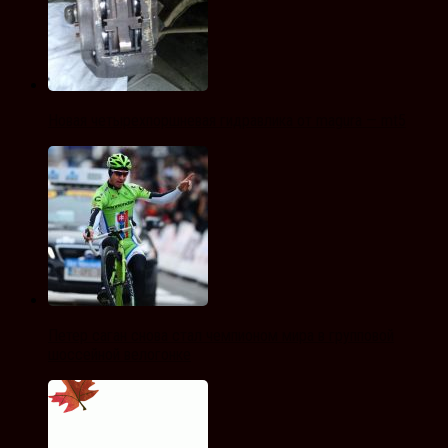
Новая четырехпоршневая гидравлика от magura — mt5
Петер саган снова стал чемпионом мира в групповой
шоссейной велогонке