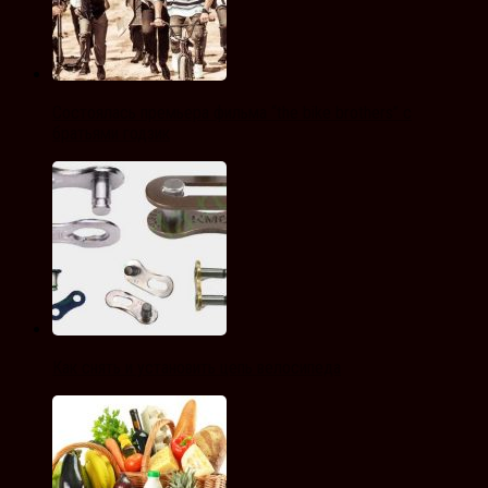
Состоялась премьера фильма “the bike brothers” с
братьями годзик
Как снять и установить цепь велосипеда