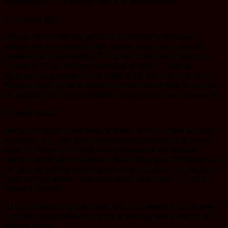
подобрали тут 10 самых лучших источников белка.
1. Цельные яйца
Если бы отечественной целью было составить перечень
первенства источников белков, первое место без сомнений
занимали бы цельные яйца. По соответствию качества и цены
сложно было бы отыскать еще один продукт с таким же
высоким содержанием белка в нем.
В случае если из яичного
белка вы приобретаете какое-то количество белков, из желтка
вы приобретаете целый комплект вторых питательных веществ.
2. Дикий лосось
Дикий лосось легко напичкан белками. Около 7 грамм на унцию,
он хорош того, дабы стать составляющим вашего недельного
меню. Он кроме этого насыщен нужными для вас жирами
омега-3, являющихся одним из самых серьёзных составляющих,
которых вы должны использовать в пищу больше. Что касается
животных протеинов – чем меньше ног, тем лучше, т.е. рыба –
первая в перечне.
Да, да, осьминог и другие, само собой разумеется, исключение –
в общем, придерживайтесь этого правила, думая о животном /
рыбном белке.