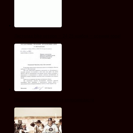
Листопад bike session — 24-25 ноября — осенняя пора!
Обращение водителям от велосипедиста