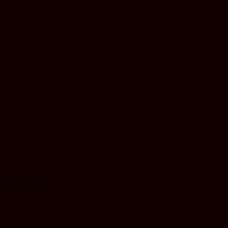
йной велогонке