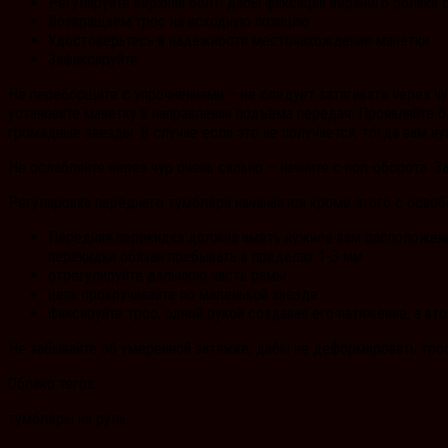
Регулируйте верхний болт, дабы фиксация верхнего ролика
Возвращаем трос на исходную позицию
Удостоверьтесь в надежности местонахождение манетки
Зафиксируйте
Не переборщите с упрочнениями – не следует затягивать через чу
установите манетку в направлении подъема передач. Проявляйте б
громадные звезды. В случае если это не получается, тогда вам н
Не ослабляйте через чур очень сильно – начните с пол-оборота. 
Регулировка переднего тумблера начинается кроме этого с осво
Передняя перекидка должна иметь нужное вам расположение
перекидки обязан пребывать в пределах 1-3 мм
отрегулируйте дальнюю часть рамы
цепь прокручивайте по маленькой звезде
фиксируйте трос, одной рукой создавая его натяжение, а вт
Не забывайте об умеренной затяжке, дабы не деформировать тро
Облако тегов:
тумблеры на руль