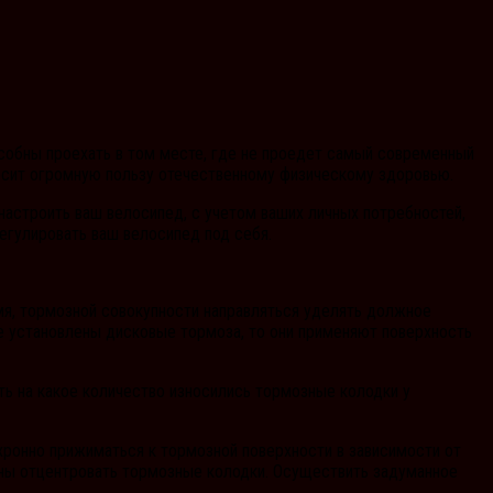
собны проехать в том месте, где не проедет самый современный
носит огромную пользу отечественному физическому здоровью.
настроить ваш велосипед, с учетом ваших личных потребностей,
егулировать ваш велосипед под себя.
емя, тормозной совокупности направляться уделять должное
е установлены дисковые тормоза, то они применяют поверхность
ить на какое количество износились тормозные колодки у
хронно прижиматься к тормозной поверхности в зависимости от
лжны отцентровать тормозные колодки. Осуществить задуманное