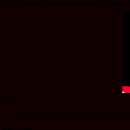
Из-за чего скрипят тормозные колодки — 6 ГЛАВНЫ
Метки:
против часовой
тормозные колодки
Следующая публикация
Виды велосипедных походов и ту
Предыдущая публикация
Обращение водителям от велос
Читайте также: