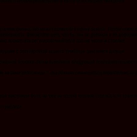
 соответствовала размещению в кассете последней звездочки
р очень сильно, это может привести к срыву резьбы. Потом нужно о
дительность: фиксируйте цепь, что бы она не дремала и не деформи
ужно прокрутить регулировочный болт против часовой стрелки.
Завершив с регулировкой заднего тумблера, двигаемся дальше.
бождения тросика. Затем выполните следующий последовательность
 на раме велосипеда – она обязана размешаться параллельно по о
орой закручивая болт, но уже не против часовой стрелки, а по трае
с тумблера.