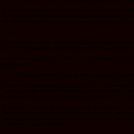
В случае если обладатель варианта с дисковыми тормозами, напра
того, дабы не появлялось сопротивление при вращении колес. Для
настроенные тормоза отличаются большим уровнем чувствительно
Колеса
Данный элемент требует отдельного внимания. От качества колес
том, что спицы нужно подтягивать только посредством спицевого
В случае если у вас для того чтобы нет, то лучше обратиться в с
работу колеса.
Еще одним элементом колес являются покрышки. Они должны
Оптимальное давление находится в пределах 3 – 3,5 атмосферы. 
уровень давления, обращайте внимание данные и показатели, ука
накачивание колес должно различаться в зависимости от того, на
В случае если это условия города, парка либо второй местности
легко катится по дороге, развивая большую скорость. В случае е
сделает движение велосипеда более плавным, и предоставит шанс
не допустить важную поломку.