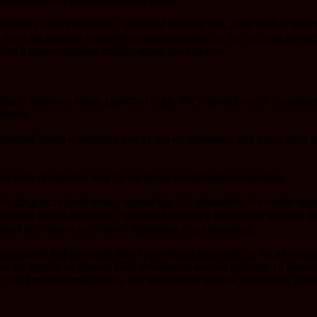
вляться отрегулировать тормозной калипер, так, дабы он был пара
 этого вы должны подкрутить шестигранники до тех пор пока колесо
сти и моментальным срабатывании при нажатии.
 будет зависеть яркое удобство езды. Регулировку колес мы реком
 ключа.
ервисный центр к эксперту и ни за что не применять для этого дел
 быть прекрасно, но в также время не чрезмерно накачаны.
Это среднестатистические параметры. Не забывайте, что любая мод
занные на самой покрышке. Уровень давления в покрышках заднего 
 какой местности вы станете применять ваш велосипед.
 с хорошими асфальтными либо грунтовыми дорогами, то тогда покр
сли же дороги не ровные либо отличаются мягким грунтом, то накач
 комфортно преодолевать все неровности дороги. Проводите диагн