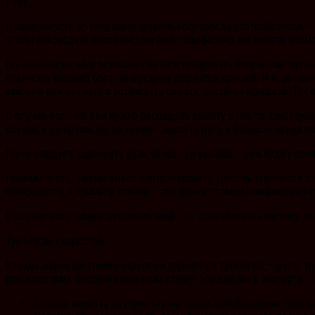
Руль
В зависимости от того какая модель велосипеда употребляется –
чтобы руководить велосипедом было комфортно, вы имеете возмо
Но на современных велосипедах отрегулировать положение руля н
отвинтить верхний болт, на котором держится крышка. И еще нес
каковые нужно снять и установить сверху, закрепив крышкой. Так 
В случае если же вам нужно расширить высоту руля, то конструкц
случае, в то время, когда нужно повысить руль в больших придел
Но не следует поднимать руль через чур высоко – вам будет слож
Помимо этого, направляться контролировать уровень плотности з
поверхность, к примеру стенке – это окажет помощь зафиксироват
В случае если вами ощущается люфт, то сделайте регулировку, п
Тумблеры скоростей
Как мы знаем настройка заднего и переднего тумблера – дело, т
руководствам. Вторым вариантом станет обращение к эксперту. На
Скиньте манетку на единичку методом освобождения тросик