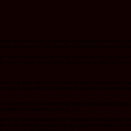
ствам велосипеды. Они эргономичны, экономичны, манёвренны, спо
евать разные препятствия, а помимо этого велосипедная езда при
рат прослужил вам продолжительный срок, вы должны как следует 
й», имеет стандартную настройку всех элементов. Ваша задача отр
ельно не так давно либо же вы на нем уже ездите определенное вр
которую осуществляется торможение. В случае если в вашем байк
ль тут играется обод. В любом случае, первым делом, нужно провер
 потребности их возможно обновить.
ыми к подробностям, например, что тормозные колодки должны син
ия. В том случае, в то время, когда вы увидели неполадки, то до
ам понадобятся регулировочные винты.