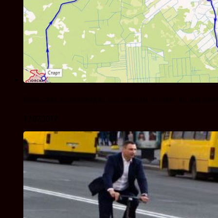
Июньская велопоездка «по следам янтаря» по маршру
17.07.2017