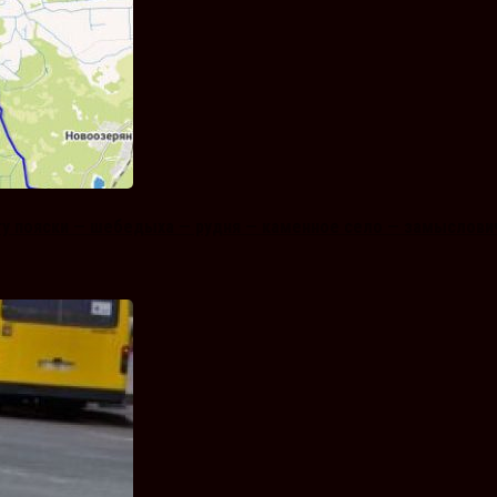
ту пояски — шебедыха — рудня — каменное село — замыслови