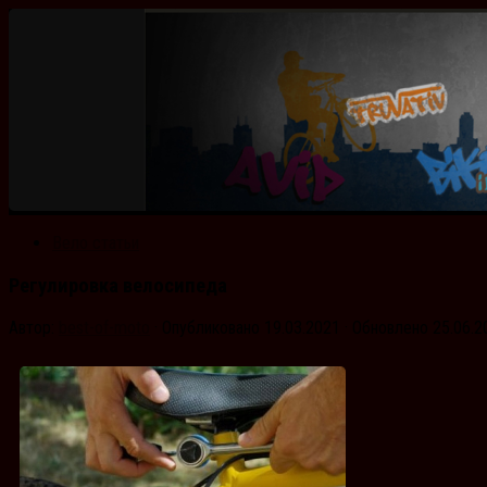
Вело статьи
Регулировка велосипеда
Автор:
best-of-moto
· Опубликовано
19.03.2021
· Обновлено
25.06.2