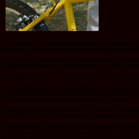
Сейчас многие из нас выбирают приоритетным транспортным сред
автомобиль. На велосипеде возможно легко и комфортно преодол
Но чтобы езда на велосипеде приносила наслаждение, а сам аппа
предпочтений и параметров. Новый велосипед так сообщить «сыро
Настройка тормозов
Итак, не зависимо от того куплен ваш велосипед совсем сравнит
внимание.
Тормоза являются тормозные колодки, и поверхность о 
тормозного диска как наилучшую поверхность для торможения.
Ну а вдруг в вашем владении находится V – велосипед, то эту ро
велосипеда, что был в эксплуатации и при происхождении таковой
В новом велосипеде очень принципиально важно быть внимательн
приложенного вами упрочнения нажатия на совокупность торможен
будет очень просто – всего лишь подтяните пружины, для этого в