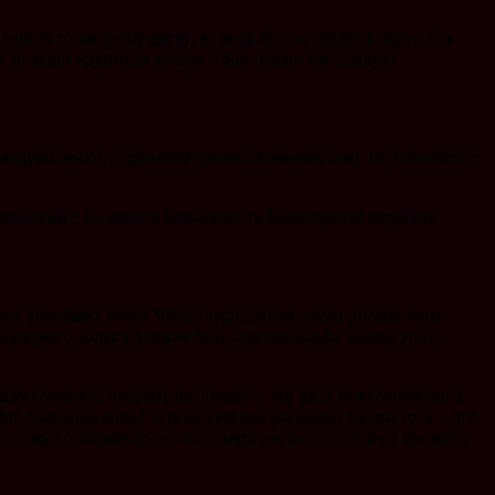
ллельно тормозному диску, а также был установлен еще и без
 не будет крутиться вольно – без трения. как следует
ендуем начать с проверки уровня натяжения спиц. Не забывайте о
а пассатижи – вы имеете возможность безвозвратно нарушить
ель велобайка лично. Чтобы верить втом, каким должен быть
и переднего колеса должен быть однообразным. Кроме этого
ышки возможно накачать посильнее – это даст вам возможность
айте покрышки колес чуть не сильный указанных параметров – это
остику состояния колес систематично, и вы постоянно сможете