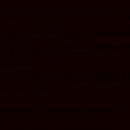
 женская либо мужская, руль имеет разную высоту и различную фор
жность отрегулировать руль в соответствии со собственными пред
е так-то легко и прямым методом поднять либо опустить его не вы
колько нижних болтов, за счет которых держится вся конструкция.
вы снизите высоту на несколько сантиметров.
ию будет нужно мало видоизменить. Все что вам потребуется – это
ах, то мы рекомендуем соответствующий вариант.
но в управлении.
акрутки рулевой самого руля и колодки выноса. Для произведения т
ь положение вашего байка, и он не будет ездить вперед-назад. Во
одтянув нужные шестигранники.
ребующее навыков и определённых знаний. Если вы решили сделать 
чинайте работу с отработки задней перекидки:
а