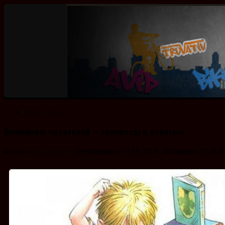
Вело статьи
Вниманию читателей — «вопросы и ответы»
Автор:
best-of-moto
· Опубликовано
11.09.2013
· Обновлено
25.06.2