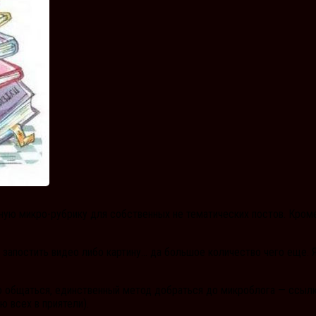
ную микро-рубрику для собственных не тематических постов. Кроме 
, запостить видео либо картину… да большое количество чего еще. Я
о общаться, единственный метод добраться до микроблога — ссылка 
 всех в приятели).