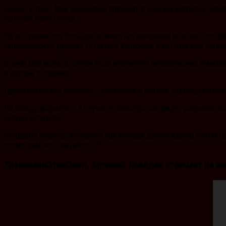
Сейчас к теме. Мне ежедневно приходит с дюжина вопросов через
мотивам таких бесед.
Но всё равняется, большое количество материала исчезает, по пр
периодическую рубрику «ответы и Вопросы», в которой мои читател
О чем? Обо всём. В случае если интересует велосипедная тематик
и другом — отлично.
Принимаются все вопросы — связанные с сайтом, индивидуальные, 
По поводу формата — в случае если вопросов придет разумное кол
весьма интересно.
Отправить вопросы возможно при помощи данной формы контакта, 
посмотрим, что оказалось. ??
ТихоокеанЭтноЭксп. Артемий Лебедев отвечает на в