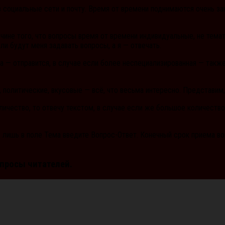
 социальные сети и почту.
Время от времени поднимаются очень зан
ичине того, что вопросы время от времени индивидуальные, не тема
и будут меня задавать вопросы, а я — отвечать.
а — отправится, в случае если более неспециализированная — такж
политические, вкусовые — всё, что весьма интересно. Представим,
ичество, то отвечу текстом, в случае если же большое количество,
лишь в поле Тема введите Вопрос-Ответ. Конечный срок приема воп
опросы читателей.