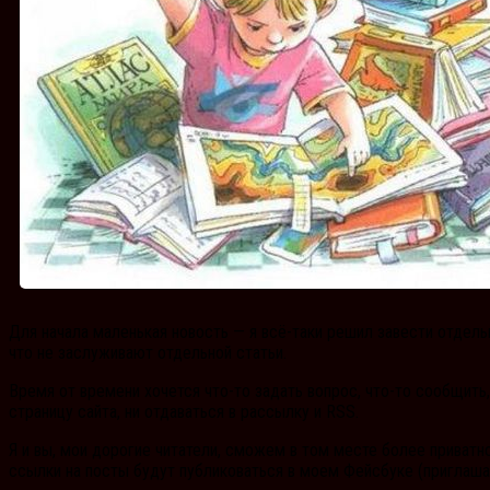
Для начала маленькая новость — я всё-таки решил завести отдель
что не заслуживают отдельной статьи.
Время от времени хочется что-то задать вопрос, что-то сообщить
страницу сайта, ни отдаваться в рассылку и RSS.
Я и вы, мои дорогие читатели, сможем в том месте более приватн
ссылки на посты будут публиковаться в моем Фейсбуке (приглашаю