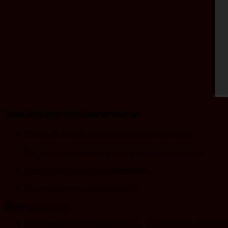
Темы которые будут Вам интересны:
Ответы на вопросы читателей о велопутешествиях
Про дружбу в соцсетях и почему я удаляю из друзей
Вопросы читателей про амортизацию
Прошу помощи у читателей сайта
Метки:
посты будут
Следующая публикация
Тандем – двухместный велосипе