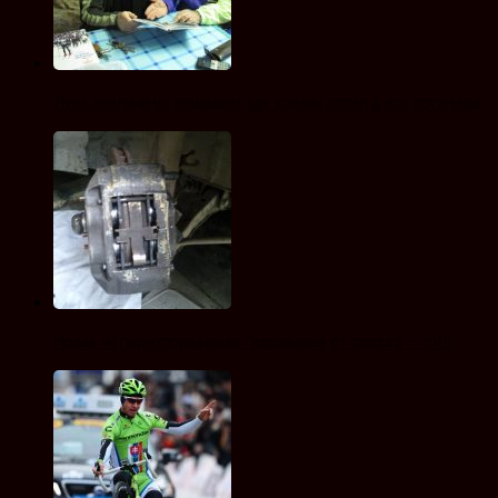
Лука паолини не понимает как кокаин попал в его организм
Новая четырехпоршневая гидравлика от magura — mt5